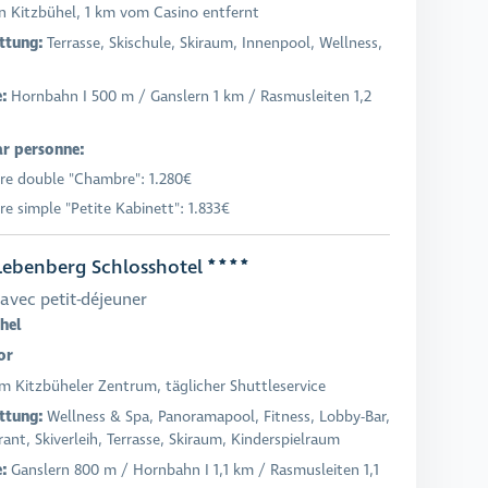
n Kitzbühel, 1 km vom Casino entfernt
ttung:
Terrasse, Skischule, Skiraum, Innenpool, Wellness,
e:
Hornbahn I 500 m / Ganslern 1 km / Rasmusleiten 1,2
ar personne:
e double "Chambre": 1.280€
e simple "Petite Kabinett": 1.833€
ebenberg Schlosshotel
avec petit-déjeuner
hel
or
Im Kitzbüheler Zentrum, täglicher Shuttleservice
ttung:
Wellness & Spa, Panoramapool, Fitness, Lobby-Bar,
ant, Skiverleih, Terrasse, Skiraum, Kinderspielraum
e:
Ganslern 800 m / Hornbahn I 1,1 km / Rasmusleiten 1,1