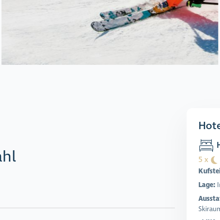
Hote
H
ahl
5 x
Kufste
Lage:
Aussta
Skirau