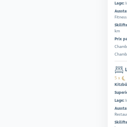
Lage:
I
Aussta
Fitness
Skilift
km
Prix p
Chambr
Chambr
L
5 x
Kitzbü
Superi
Lage:
Aussta
Restaur
Skilift