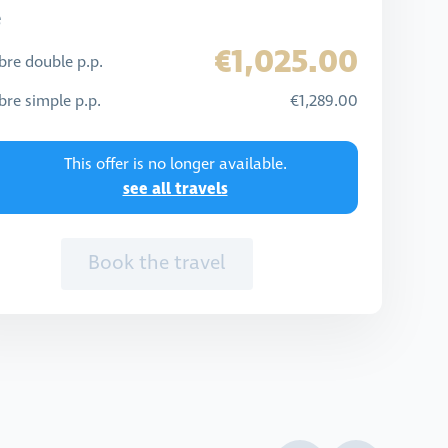
e
€1,025.00
re double p.p.
re simple p.p.
€1,289.00
This offer is no longer available.
see all travels
Book the travel