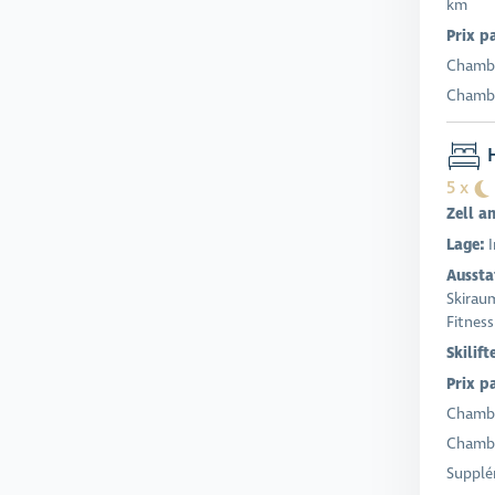
km
Prix p
Chambr
Chambr
H
5 x
Zell a
Lage:
I
Aussta
Skiraum
Fitness
Skilift
Prix p
Chambr
Chambr
Supplé