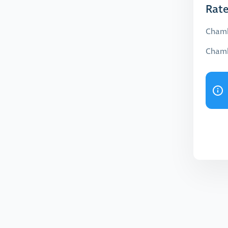
Rat
Chamb
Chamb