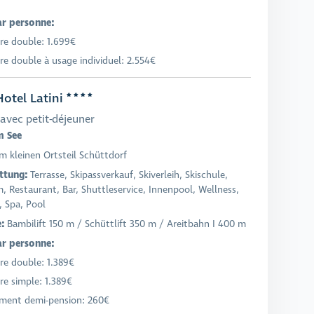
ar personne:
e double: 1.699€
e double à usage individuel: 2.554€
otel Latini
avec petit-déjeuner
m See
m kleinen Ortsteil Schüttdorf
ttung:
Terrasse, Skipassverkauf, Skiverleih, Skischule,
, Restaurant, Bar, Shuttleservice, Innenpool, Wellness,
, Spa, Pool
e:
Bambilift 150 m / Schüttlift 350 m / Areitbahn I 400 m
ar personne:
e double: 1.389€
e simple: 1.389€
ment demi-pension: 260€