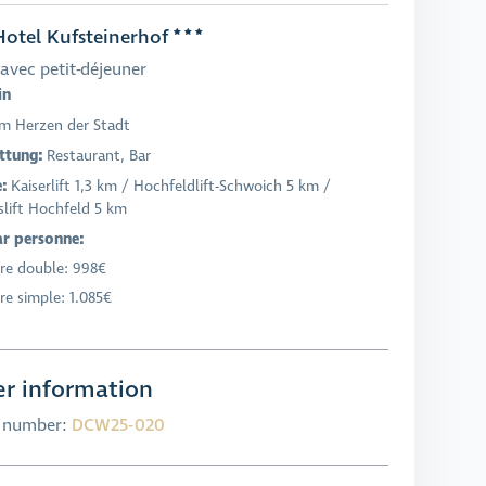
otel Kufsteinerhof
avec petit-déjeuner
in
m Herzen der Stadt
ttung:
Restaurant, Bar
e:
Kaiserlift 1,3 km / Hochfeldlift-Schwoich 5 km /
lift Hochfeld 5 km
ar personne:
e double: 998€
e simple: 1.085€
r information
l number:
DCW25-020