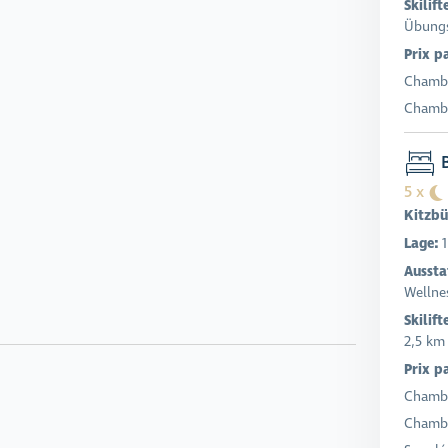
Skilift
Übungs
Prix p
Chambr
Chambr
B
5 x
Kitzbü
Lage:
1
Aussta
Wellnes
Skilift
2,5 km
Prix p
Chambr
Chambr