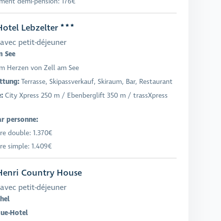
ment demi-pension: 176€
otel Lebzelter
avec petit-déjeuner
m See
Im Herzen von Zell am See
ttung:
Terrasse, Skipassverkauf, Skiraum, Bar, Restaurant
e:
City Xpress 250 m / Ebenberglift 350 m / trassXpress
ar personne:
e double: 1.370€
e simple: 1.409€
enri Country House
avec petit-déjeuner
hel
ue-Hotel