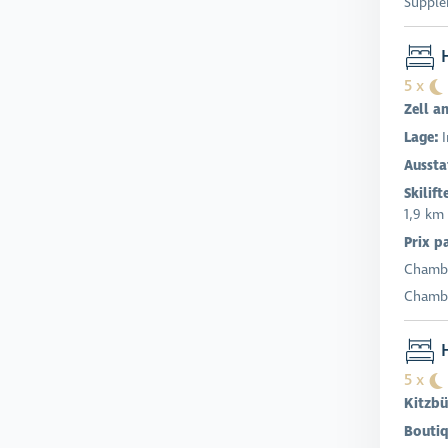
Supplé
H
5 x
Zell a
Lage:
Aussta
Skilift
1,9 km
Prix p
Chambr
Chambr
H
5 x
Kitzbü
Boutiq