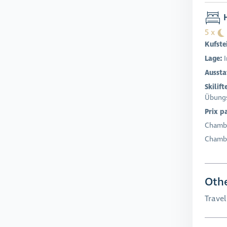
H
5 x
Kufste
Lage:
I
Aussta
Skilift
Übungs
Prix p
Chambr
Chambr
Othe
Trave