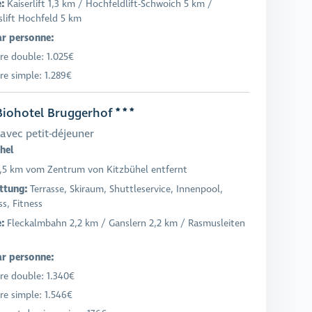
e:
Kaiserlift 1,3 km / Hochfeldlift-Schwoich 5 km /
lift Hochfeld 5 km
ar personne:
e double: 1.025€
e simple: 1.289€
iohotel Bruggerhof
avec petit-déjeuner
hel
,5 km vom Zentrum von Kitzbühel entfernt
ttung:
Terrasse, Skiraum, Shuttleservice, Innenpool,
s, Fitness
e:
Fleckalmbahn 2,2 km / Ganslern 2,2 km / Rasmusleiten
ar personne:
e double: 1.340€
e simple: 1.546€