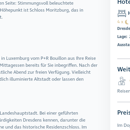
Hote
ten Seite: Stimmungsvoll beleuchtete
Höhepunkt ist Schloss Moritzburg, das in
H
t.
4 x
Dresd
Lage:
Aussta
 in Luxemburg vom P+R Bouillon aus Ihre Reise
ttagessen bereits für Sie inbegriffen. Nach der
Weit
tliche Abend zur freien Verfügung. Vielleicht
ich illuminierte Altstadt oder lassen den
Reis
Prei
Landeshauptstadt. Bei einer geführten
ürdigkeiten Dresdens kennen, darunter die
Im Do
e und das historische Residenzschloss. Im