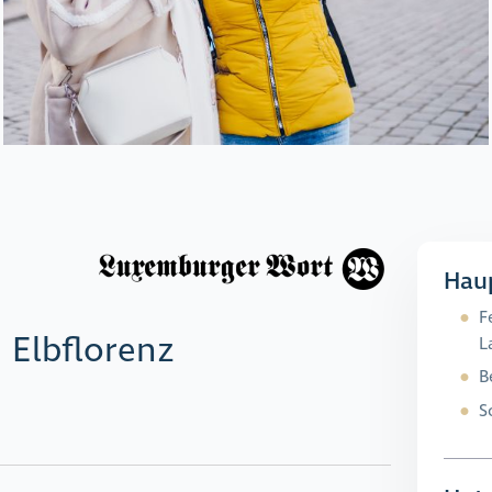
Hau
F
 Elbflorenz
L
B
S