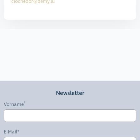
clochedor@demy.lu
Newsletter
Vorname
E-Mail*