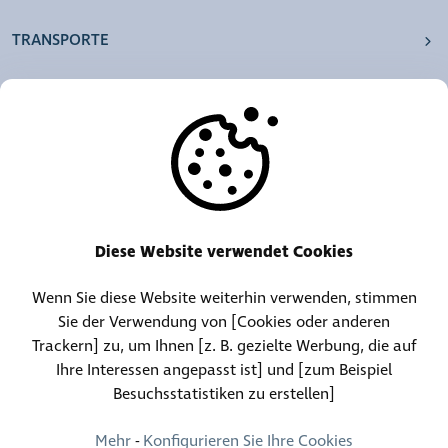
TRANSPORTE
UNSERE AGENTUREN
ANDERE
RESSOURCEN
Diese Website verwendet Cookies
Wenn Sie diese Website weiterhin verwenden, stimmen
Telefonzentrale:
Kontakt für Fundgegenstände
Sie der Verwendung von [Cookies oder anderen
(+352) 30 01 46-1
(+352) 30 01 46 84
Trackern] zu, um Ihnen [z. B. gezielte Werbung, die auf
Ihre Interessen angepasst ist] und [zum Beispiel
Besuchsstatistiken zu erstellen]
Permanenter Kontakt
(+352) 30 01 46 80 (24/24, 7/7)
Mehr
-
Konfigurieren Sie Ihre Cookies