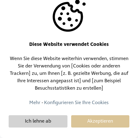
Unterkunftspersonal usw.).
Jeder Verstoß gegen die grundlegenden Regeln des
Anstands führt automatisch zu einem Ausschluss von
zukünftigen Buchungen und zur Aufnahme auf eine
Sperrliste.
Dieser Punkt gilt auch für jedes Gruppenmitglied bei
Diese Website verwendet Cookies
organisierten Reisen.
Wenn Sie diese Website weiterhin verwenden, stimmen
15. ÄNDERUNG DER ALLGEMEINEN
Sie der Verwendung von [Cookies oder anderen
GESCHÄFTSBEDINGUNGEN
Trackern] zu, um Ihnen [z. B. gezielte Werbung, die auf
DEMY SCHANDELER behält sich das Recht vor, die
Ihre Interessen angepasst ist] und [zum Beispiel
vorliegenden Allgemeinen Geschäftsbedingungen zu
Besuchsstatistiken zu erstellen]
ändern. Jede Änderung wird erst verbindlich, wenn sie dem
Kunden schriftlich mitgeteilt wurde und dieser nicht
Mehr
-
Konfigurieren Sie Ihre Cookies
innerhalb von vierzehn (14) Tagen schriftlich widerspricht.
Ich lehne ab
Akzeptieren
16. GARANTIE, VERSICHERUNG UND BERUFLICHE
HAFTPFLICHTVERSICHERUNG VON DEMY SCHANDELER