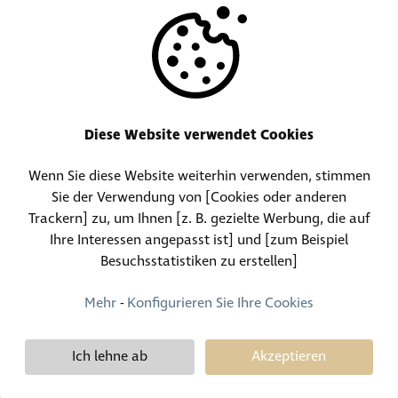
ANDERE
RESSOURCEN
Diese Website verwendet Cookies
Wenn Sie diese Website weiterhin verwenden, stimmen
Telefonzentrale:
Kontakt für Fundgegenstände
Sie der Verwendung von [Cookies oder anderen
(+352) 30 01 46-1
(+352) 30 01 46 84
Trackern] zu, um Ihnen [z. B. gezielte Werbung, die auf
Ihre Interessen angepasst ist] und [zum Beispiel
Besuchsstatistiken zu erstellen]
Permanenter Kontakt
(+352) 30 01 46 80 (24/24, 7/7)
Mehr
-
Konfigurieren Sie Ihre Cookies
Ich lehne ab
Akzeptieren
Demy Schandeler © Copyright 2026, Alle Rechte vorbehalten
Design et développement :
Plugandcom