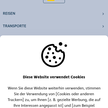
REISEN
TRANSPORTE
UNSERE AGENTUREN
ANDERE
RESSOURCEN
Diese Website verwendet Cookies
Wenn Sie diese Website weiterhin verwenden, stimmen
Telefonzentrale:
Kontakt für Fundgegenstände
Sie der Verwendung von [Cookies oder anderen
(+352) 30 01 46-1
(+352) 30 01 46 84
Trackern] zu, um Ihnen [z. B. gezielte Werbung, die auf
Ihre Interessen angepasst ist] und [zum Beispiel