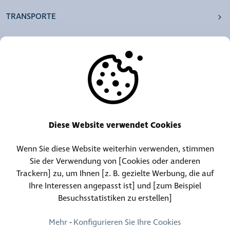
TRANSPORTE
UNSERE AGENTUREN
ANDERE
RESSOURCEN
Diese Website verwendet Cookies
Wenn Sie diese Website weiterhin verwenden, stimmen
Telefonzentrale:
Kontakt für Fundgegenstände
Sie der Verwendung von [Cookies oder anderen
(+352) 30 01 46-1
(+352) 30 01 46 84
Trackern] zu, um Ihnen [z. B. gezielte Werbung, die auf
Ihre Interessen angepasst ist] und [zum Beispiel
Besuchsstatistiken zu erstellen]
Permanenter Kontakt
(+352) 30 01 46 80 (24/24, 7/7)
Mehr
-
Konfigurieren Sie Ihre Cookies