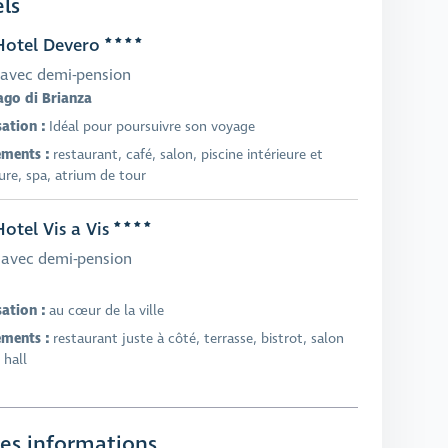
ls
otel Devero
avec demi-pension
go di Brianza
sation :
Idéal pour poursuivre son voyage
ments :
restaurant, café, salon, piscine intérieure et
ure, spa, atrium de tour
otel Vis a Vis
avec demi-pension
sation :
au cœur de la ville
ments :
restaurant juste à côté, terrasse, bistrot, salon
 hall
es informations