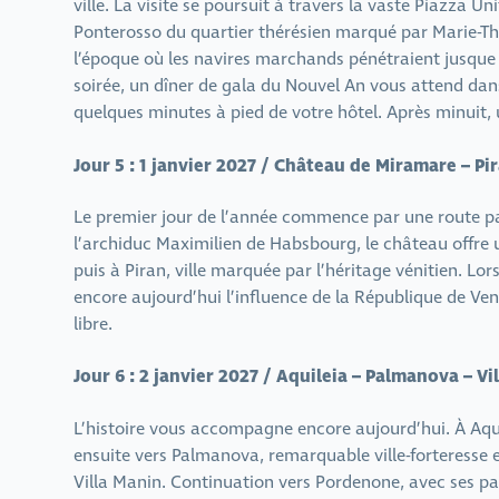
ville. La visite se poursuit à travers la vaste Piazza Un
Ponterosso du quartier thérésien marqué par Marie-Th
l’époque où les navires marchands pénétraient jusque da
soirée, un dîner de gala du Nouvel An vous attend dans
quelques minutes à pied de votre hôtel. Après minuit, un
Jour 5 : 1 janvier 2027 / Château de Miramare – Pi
Le premier jour de l’année commence par une route p
l’archiduc Maximilien de Habsbourg, le château offre u
puis à Piran, ville marquée par l’héritage vénitien. Lor
encore aujourd’hui l’influence de la République de Veni
libre.
Jour 6 : 2 janvier 2027 / Aquileia – Palmanova – V
L’histoire vous accompagne encore aujourd’hui. À Aqui
ensuite vers Palmanova, remarquable ville-forteresse 
Villa Manin. Continuation vers Pordenone, avec ses pal