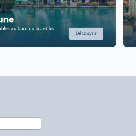
une
bles au bord du lac et les
Découvrir