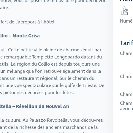
 l’hôtel, vous disposez de temps libre pour découvrir
aire.
Numér
ert de l’aéroport à l’hôtel.
ollio – Monte Grisa
Tari
li. Cette petite ville pleine de charme séduit par
Chamb
 et le remarquable Tempietto Longobardo datant du
atifs. La région du Collio est depuis toujours une
nie, un mélange que l’on retrouve également dans la
Chamb
dans un restaurant régional. Sur le chemin du
ant une vue spectaculaire sur le golfe de Trieste. De
es piétonnes décorées pour les fêtes.
Chamb
Chambr
ltella – Réveillon du Nouvel An
aérien
 la culture. Au Palazzo Revoltella, vous découvrez
ant de la richesse des anciens marchands de la