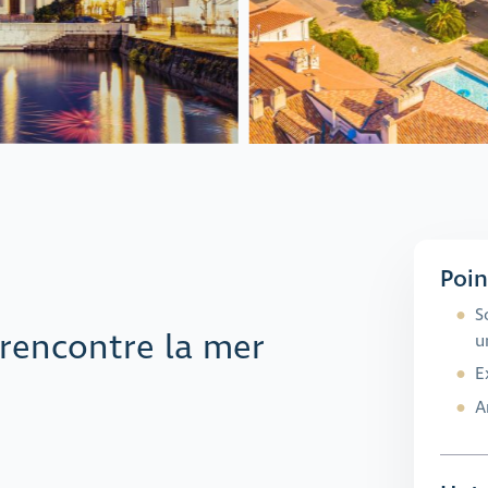
Poin
S
rencontre la mer
u
E
A