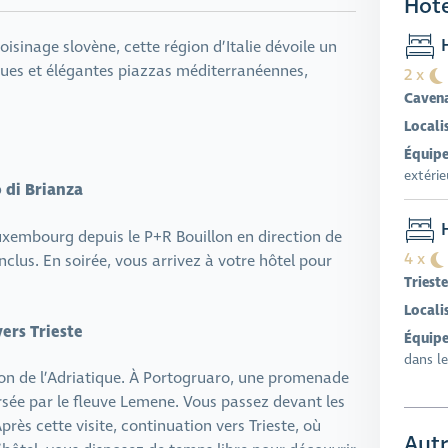
Hote
H
oisinage slovène, cette région d’Italie dévoile un
ques et élégantes piazzas méditerranéennes,
2 x
Cavena
Locali
Équipe
extérie
 di Brianza
H
xembourg depuis le P+R Bouillon en direction de
4 x
clus. En soirée, vous arrivez à votre hôtel pour
Trieste
Locali
ers Trieste
Équipe
dans le
tion de l’Adriatique. À Portogruaro, une promenade
rsée par le fleuve Lemene. Vous passez devant les
près cette visite, continuation vers Trieste, où
Autr