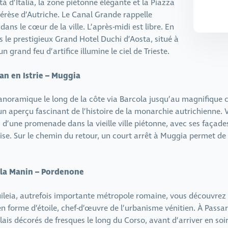
ità d’Italia, la zone piétonne élégante et la Piazza
érèse d’Autriche. Le Canal Grande rappelle
ns le cœur de la ville. L’après-midi est libre. En
 le prestigieux Grand Hotel Duchi d’Aosta, situé à
 grand feu d’artifice illumine le ciel de Trieste.
ran en Istrie – Muggia
anoramique le long de la côte via Barcola jusqu’au magnifique
n aperçu fascinant de l’histoire de la monarchie autrichienne. V
s d’une promenade dans la vieille ville piétonne, avec ses façades
se. Sur le chemin du retour, un court arrêt à Muggia permet de pr
illa Manin – Pordenone
leia, autrefois importante métropole romaine, vous découvrez l
en forme d’étoile, chef-d’œuvre de l’urbanisme vénitien. À Pass
ais décorés de fresques le long du Corso, avant d’arriver en soi