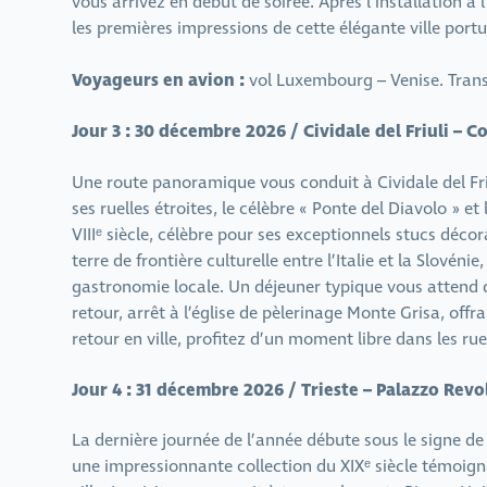
vous arrivez en début de soirée. Après l’installation à
les premières impressions de cette élégante ville portu
Voyageurs en avion :
vol Luxembourg – Venise. Transf
Jour 3 : 30 décembre 2026 / Cividale del Friuli – C
Une route panoramique vous conduit à Cividale del Friu
ses ruelles étroites, le célèbre « Ponte del Diavolo »
VIIIᵉ siècle, célèbre pour ses exceptionnels stucs décor
terre de frontière culturelle entre l’Italie et la Slové
gastronomie locale. Un déjeuner typique vous attend 
retour, arrêt à l’église de pèlerinage Monte Grisa, offr
retour en ville, profitez d’un moment libre dans les ru
Jour 4 : 31 décembre 2026 / Trieste – Palazzo Revo
La dernière journée de l’année débute sous le signe de
une impressionnante collection du XIXᵉ siècle témoign