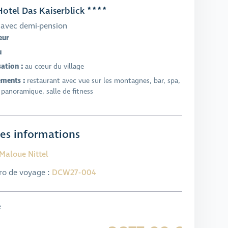
otel Das Kaiserblick
avec demi-pension
eur
u
sation :
au cœur du village
ments :
restaurant avec vue sur les montagnes, bar, spa,
 panoramique, salle de fitness
es informations
Maloue Nittel
o de voyage :
DCW27-004
f