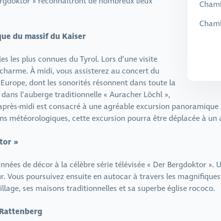
ergdoktor » reconnaîtront de nombreux lieux
Chamb
Chamb
que du massif du Kaiser
es les plus connues du Tyrol. Lors d’une visite
 charme. À midi, vous assisterez au concert du
d’Europe, dont les sonorités résonnent dans toute la
dans l’auberge traditionnelle « Auracher Löchl »,
’après-midi est consacré à une agréable excursion panoramique 
ons météorologiques, cette excursion pourra être déplacée à un a
tor »
nnées de décor à la célèbre série télévisée « Der Bergdoktor »
rieur. Vous poursuivez ensuite en autocar à travers les magnifiq
illage, ses maisons traditionnelles et sa superbe église rococo.
– Rattenberg