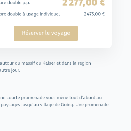
2 277,00 €
re double p.p.
re double à usage individuel
2 475,00 €
Réserver le voyage
autour du massif du Kaiser et dans la région
utre jour.
. Une courte promenade vous mène tout d’abord au
ues paysages jusqu’au village de Going. Une promenade