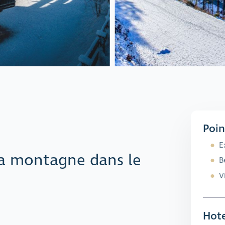
Poin
E
la montagne dans le
B
V
Hote