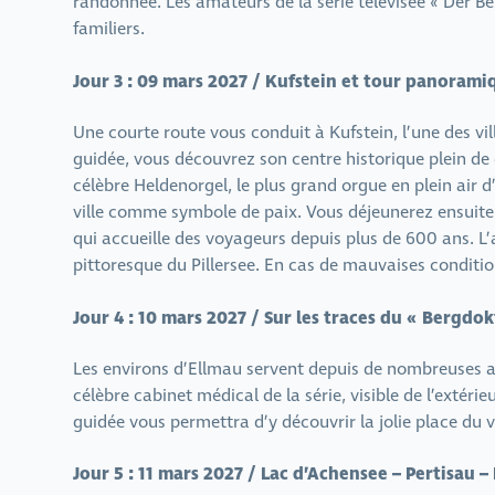
randonnée. Les amateurs de la série télévisée « Der B
familiers.
Jour 3 : 09 mars 2027 / Kufstein et tour panorami
Une courte route vous conduit à Kufstein, l’une des vill
guidée, vous découvrez son centre historique plein de
célèbre Heldenorgel, le plus grand orgue en plein air 
ville comme symbole de paix. Vous déjeunerez ensuite 
qui accueille des voyageurs depuis plus de 600 ans. L
pittoresque du Pillersee. En cas de mauvaises conditi
Jour 4 : 10 mars 2027 / Sur les traces du « Bergdok
Les environs d’Ellmau servent depuis de nombreuses a
célèbre cabinet médical de la série, visible de l’exté
guidée vous permettra d’y découvrir la jolie place du v
Jour 5 : 11 mars 2027 / Lac d’Achensee – Pertisau 