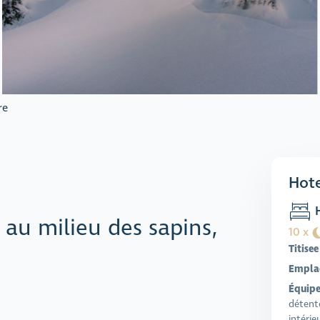
re
Hote
H
au milieu des sapins,
10 x
Titisee
Empla
Équipe
détent
intérie