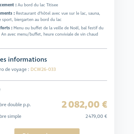
cement :
Au bord du lac Titisee
ments :
Restaurant d’hôtel avec vue sur le lac, sauna,
e sport, biergarten au bord du lac
forts :
Menu ou buffet de la veille de Noël, bal festif du
 An avec menu/buffet, heure conviviale de vin chaud
es informations
o de voyage :
DCW26-033
f
2 082,00 €
re double p.p.
re simple
2 479,00 €