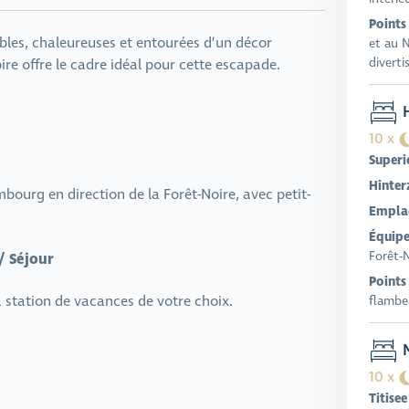
Points 
sibles, chaleureuses et entourées d’un décor
et au 
diverti
ire offre le cadre idéal pour cette escapade.
H
10 x
Superi
Hinter
bourg en direction de la Forêt-Noire, avec petit-
Empla
Équipe
Forêt-N
/ Séjour
Points 
a station de vacances de votre choix.
flambe
M
10 x
Titisee