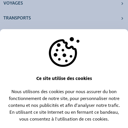
VOYAGES
TRANSPORTS
NOS AGENCES
AUTRES
RESSOURCES
Ce site utilise des cookies
Nous utilisons des cookies pour nous assurer du bon
Centrale téléphonique :
Contact objets trouvés :
fonctionnement de notre site, pour personnaliser notre
(+352) 30 01 46-1
(+352) 30 01 46 84
contenu et nos publicités et afin d’analyser notre trafic.
En utilisant ce site Internet ou en fermant ce bandeau,
vous consentez à l'utilisation de ces cookies.
Contact permanence :