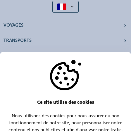
VOYAGES
TRANSPORTS
NOS AGENCES
AUTRES
RESSOURCES
Ce site utilise des cookies
Nous utilisons des cookies pour nous assurer du bon
Centrale téléphonique :
Contact objets trouvés :
fonctionnement de notre site, pour personnaliser notre
(+352) 30 01 46-1
(+352) 30 01 46 84
contenu et nos publicités et afin d’analyser notre trafic.