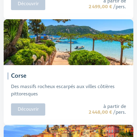
à partir de
Découvrir
2 499,00 €
/pers.
Corse
Des massifs rocheux escarpés aux villes côtières
pittoresques
à partir de
Découvrir
2 448,00 €
/pers.