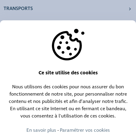
TRANSPORTS
NOS AGENCES
AUTRES
RESSOURCES
Ce site utilise des cookies
Nous utilisons des cookies pour nous assurer du bon
Centrale téléphonique :
Contact objets trouvés :
fonctionnement de notre site, pour personnaliser notre
(+352) 30 01 46-1
(+352) 30 01 46 84
contenu et nos publicités et afin d’analyser notre trafic.
En utilisant ce site Internet ou en fermant ce bandeau,
vous consentez à l'utilisation de ces cookies.
Contact permanence :
(+352) 30 01 46 80 (24h/24 7j/7)
En savoir plus
-
Paramétrer vos cookies