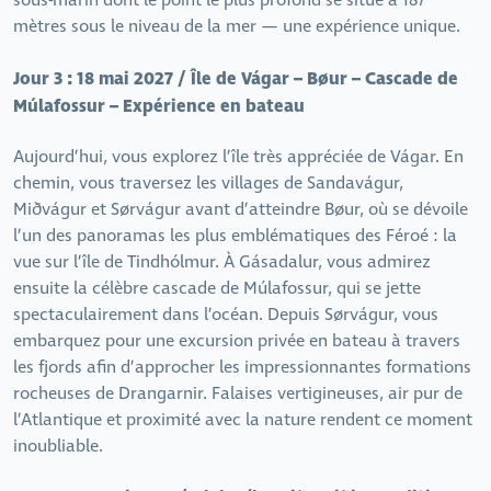
sous-marin dont le point le plus profond se situe à 187
mètres sous le niveau de la mer — une expérience unique.
Jour 3 : 18 mai 2027 / Île de Vágar – Bøur – Cascade de
Múlafossur – Expérience en bateau
Aujourd’hui, vous explorez l’île très appréciée de Vágar. En
chemin, vous traversez les villages de Sandavágur,
Miðvágur et Sørvágur avant d’atteindre Bøur, où se dévoile
l’un des panoramas les plus emblématiques des Féroé : la
vue sur l’île de Tindhólmur. À Gásadalur, vous admirez
ensuite la célèbre cascade de Múlafossur, qui se jette
spectaculairement dans l’océan. Depuis Sørvágur, vous
embarquez pour une excursion privée en bateau à travers
les fjords afin d’approcher les impressionnantes formations
rocheuses de Drangarnir. Falaises vertigineuses, air pur de
l’Atlantique et proximité avec la nature rendent ce moment
inoubliable.