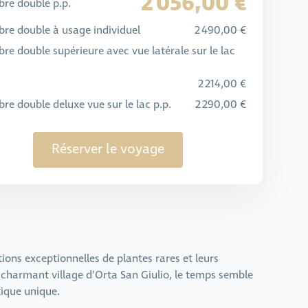
2 056,00 €
re double p.p.
re double à usage individuel
2 490,00 €
e double supérieure avec vue latérale sur le lac
2 214,00 €
e double deluxe vue sur le lac p.p.
2 290,00 €
Réserver le voyage
tions exceptionnelles de plantes rares et leurs
 charmant village d’Orta San Giulio, le temps semble
tique unique.