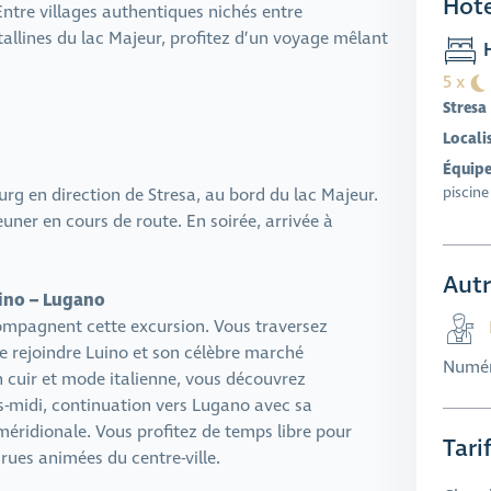
Hote
 Entre villages authentiques nichés entre
tallines du lac Majeur, profitez d’un voyage mêlant
H
5 x
Stresa
Locali
Équip
piscine
rg en direction de Stresa, au bord du lac Majeur.
ner en cours de route. En soirée, arrivée à
Autr
uino – Lugano
ompagnent cette excursion. Vous traversez
de rejoindre Luino et son célèbre marché
Numér
n cuir et mode italienne, vous découvrez
ès-midi, continuation vers Lugano avec sa
ridionale. Vous profitez de temps libre pour
Tari
rues animées du centre-ville.