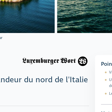
ur
Poin
V
ndeur du nord de l'Italie
U
d
L