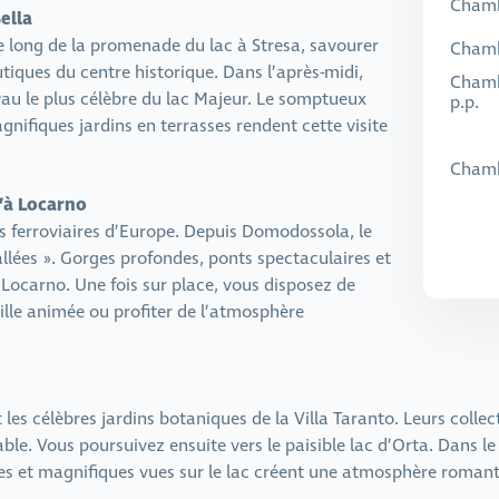
Chamb
Bella
le long de la promenade du lac à Stresa, savourer
Chamb
tiques du centre historique. Dans l’après-midi,
Chambr
oyau le plus célèbre du lac Majeur. Le somptueux
p.p.
gnifiques jardins en terrasses rendent cette visite
Chambr
u’à Locarno
es ferroviaires d’Europe. Depuis Domodossola, le
allées ». Gorges profondes, ponts spectaculaires et
 Locarno. Une fois sur place, vous disposez de
ville animée ou profiter de l’atmosphère
 les célèbres jardins botaniques de la Villa Taranto. Leurs collec
e. Vous poursuivez ensuite vers le paisible lac d’Orta. Dans le
sques et magnifiques vues sur le lac créent une atmosphère roman