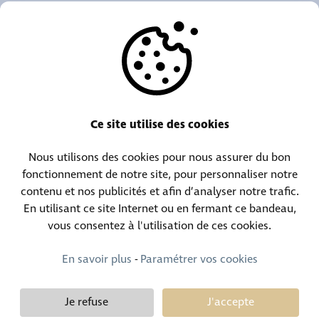
NOS AGENCES
AUTRES
RESSOURCES
Ce site utilise des cookies
Nous utilisons des cookies pour nous assurer du bon
Centrale téléphonique :
Contact objets trouvés :
fonctionnement de notre site, pour personnaliser notre
(+352) 30 01 46-1
(+352) 30 01 46 84
contenu et nos publicités et afin d’analyser notre trafic.
En utilisant ce site Internet ou en fermant ce bandeau,
vous consentez à l'utilisation de ces cookies.
Contact permanence :
(+352) 30 01 46 80 (24h/24 7j/7)
En savoir plus
-
Paramétrer vos cookies
Je refuse
J'accepte
Demy Schandeler © Copyright 2026, tous droits réservés