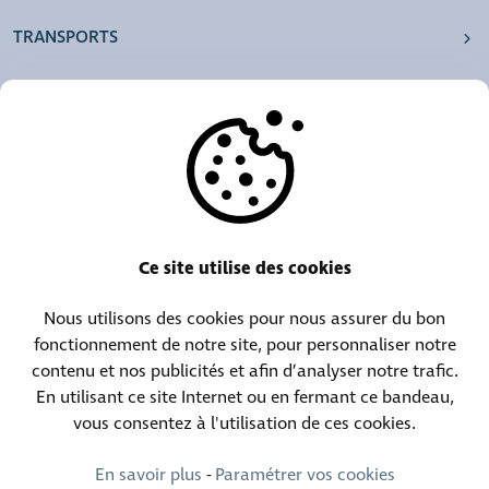
TRANSPORTS
NOS AGENCES
AUTRES
RESSOURCES
Ce site utilise des cookies
Nous utilisons des cookies pour nous assurer du bon
Centrale téléphonique :
Contact objets trouvés :
fonctionnement de notre site, pour personnaliser notre
(+352) 30 01 46-1
(+352) 30 01 46 84
contenu et nos publicités et afin d’analyser notre trafic.
En utilisant ce site Internet ou en fermant ce bandeau,
vous consentez à l'utilisation de ces cookies.
Contact permanence :
(+352) 30 01 46 80 (24h/24 7j/7)
En savoir plus
-
Paramétrer vos cookies