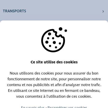
TRANSPORTS
NOS AGENCES
AUTRES
RESSOURCES
Ce site utilise des cookies
Nous utilisons des cookies pour nous assurer du bon
Centrale téléphonique :
Contact objets trouvés :
fonctionnement de notre site, pour personnaliser notre
(+352) 30 01 46-1
(+352) 30 01 46 84
contenu et nos publicités et afin d’analyser notre trafic.
En utilisant ce site Internet ou en fermant ce bandeau,
vous consentez à l'utilisation de ces cookies.
Contact permanence :
(+352) 30 01 46 80 (24h/24 7j/7)
En savoir plus
-
Paramétrer vos cookies