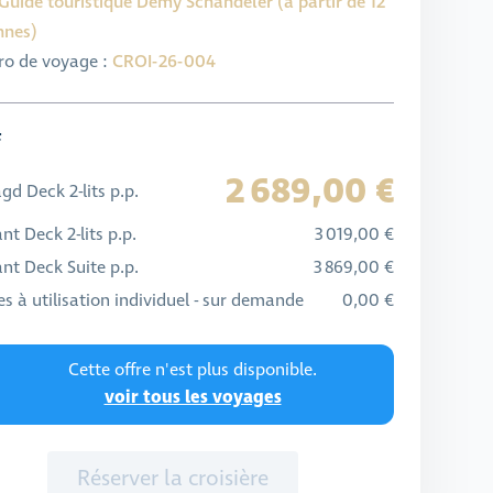
Guide touristique Demy Schandeler (à partir de 12
nnes)
o de voyage :
CROI-26-004
f
2 689,00 €
d Deck 2-lits p.p.
t Deck 2-lits p.p.
3 019,00 €
nt Deck Suite p.p.
3 869,00 €
s à utilisation individuel - sur demande
0,00 €
Cette offre n'est plus disponible.
voir tous les voyages
Réserver la croisière