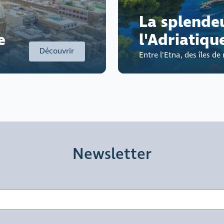
La splende
e
l'Adriatiqu
Découvrir
Entre l'Etna, des îles d
Newsletter