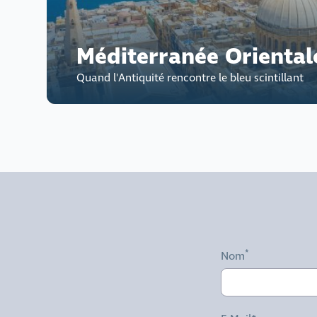
Méditerranée Oriental
Quand l'Antiquité rencontre le bleu scintillant
Nom