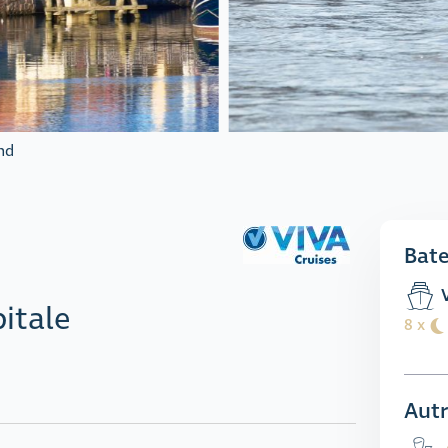
nd
Bat
V
pitale
8 x
Autr