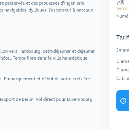
ure préservée et des prouesses d’ingénierie
perso
s navigables idylliques, l’ascenseur à bateaux
Numér
Tari
Smarag
llon vers Hambourg, petit-déjeuner et déjeuner
 hôtel. Temps libre dans la ville hanséatique.
Diaman
Diama
Cabine
und. Embarquement et début de votre croisière.
éroport de Berlin. Vol direct pour Luxembourg.