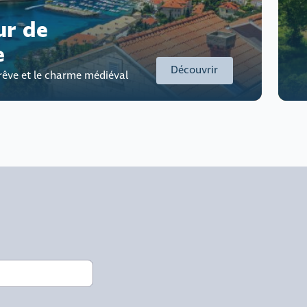
ur de
e
Découvrir
e rêve et le charme médiéval