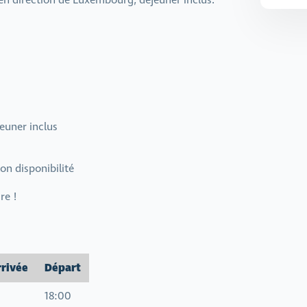
en direction de Luxembourg, déjeuner inclus.
euner inclus
on disponibilité
re !
rrivée
Départ
18:00