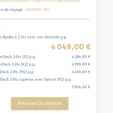
Yasmine Eickhoff (à partir de 21 participants)
o de voyage :
HCROI27-002
f
 Apollo à 2 lits avec vue obstruée p.p.
4 049,00 €
-Deck 2-lits (J2) p.p.
4 284,00 €
-Deck 2-lits (K2) p.p.
4 399,00 €
Deck 2-lits (M2) p.p.
4 459,00 €
Deck 2-lits superior avec balcon (P2) p.p.
5 924,00 €
Réserver la croisière