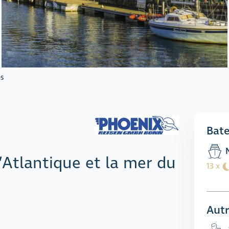
es
Bat
M
’Atlantique et la mer du
13 x
Autr