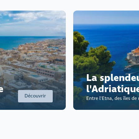
La splende
e
l'Adriatiqu
Découvrir
Entre l'Etna, des îles d