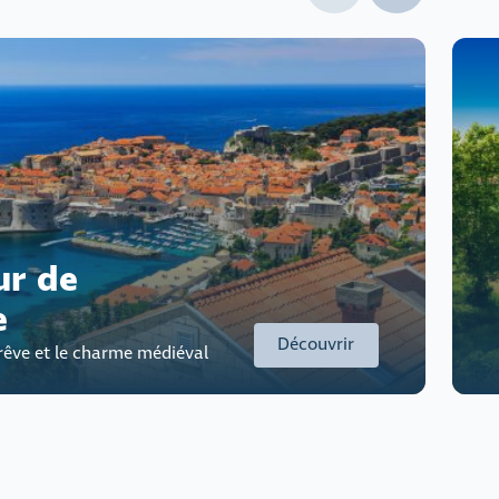
ur de
e
Découvrir
e rêve et le charme médiéval