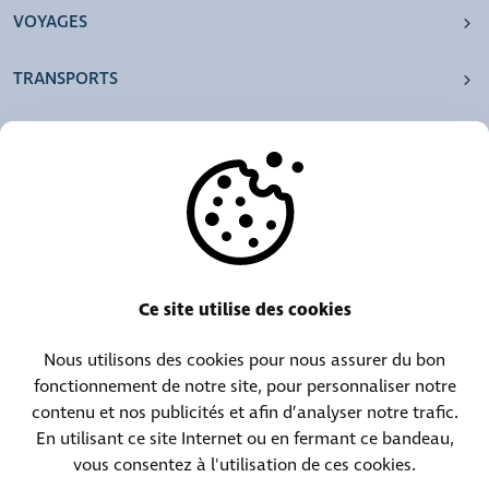
VOYAGES
TRANSPORTS
NOS AGENCES
AUTRES
RESSOURCES
Ce site utilise des cookies
Nous utilisons des cookies pour nous assurer du bon
Centrale téléphonique :
Contact objets trouvés :
fonctionnement de notre site, pour personnaliser notre
(+352) 30 01 46-1
(+352) 30 01 46 84
contenu et nos publicités et afin d’analyser notre trafic.
En utilisant ce site Internet ou en fermant ce bandeau,
vous consentez à l'utilisation de ces cookies.
Contact permanence :