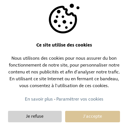
AUTRES
RESSOURCES
Ce site utilise des cookies
Nous utilisons des cookies pour nous assurer du bon
Centrale téléphonique :
Contact objets trouvés :
fonctionnement de notre site, pour personnaliser notre
(+352) 30 01 46-1
(+352) 30 01 46 84
contenu et nos publicités et afin d’analyser notre trafic.
En utilisant ce site Internet ou en fermant ce bandeau,
vous consentez à l'utilisation de ces cookies.
Contact permanence :
(+352) 30 01 46 80 (24h/24 7j/7)
En savoir plus
-
Paramétrer vos cookies
Je refuse
J'accepte
Demy Schandeler © Copyright 2026, tous droits réservés
Design et développement :
Plugandcom