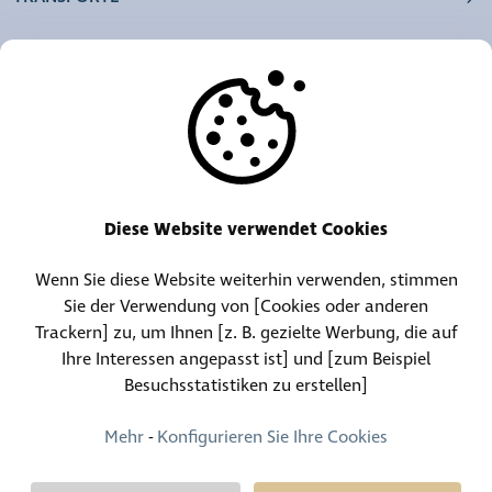
UNSERE AGENTUREN
ANDERE
RESSOURCEN
Diese Website verwendet Cookies
Wenn Sie diese Website weiterhin verwenden, stimmen
Telefonzentrale:
Kontakt für Fundgegenstände
Sie der Verwendung von [Cookies oder anderen
(+352) 30 01 46-1
(+352) 30 01 46 84
Trackern] zu, um Ihnen [z. B. gezielte Werbung, die auf
Ihre Interessen angepasst ist] und [zum Beispiel
Besuchsstatistiken zu erstellen]
Permanenter Kontakt
(+352) 30 01 46 80 (24/24, 7/7)
Mehr
-
Konfigurieren Sie Ihre Cookies