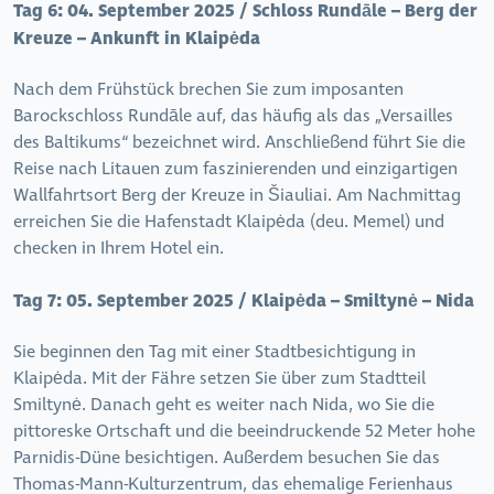
Tag 6:
04. September 2025 / Schloss Rundāle – Berg der
Kreuze – Ankunft in Klaipėda
Nach dem Frühstück brechen Sie zum imposanten
Barockschloss Rundāle auf, das häufig als das „Versailles
des Baltikums“ bezeichnet wird. Anschließend führt Sie die
Reise nach Litauen zum faszinierenden und einzigartigen
Wallfahrtsort Berg der Kreuze in Šiauliai. Am Nachmittag
erreichen Sie die Hafenstadt Klaipėda (deu. Memel) und
checken in Ihrem Hotel ein.
Tag 7:
05. September 2025 / Klaipėda – Smiltynė – Nida
Sie beginnen den Tag mit einer Stadtbesichtigung in
Klaipėda. Mit der Fähre setzen Sie über zum Stadtteil
Smiltynė. Danach geht es weiter nach Nida, wo Sie die
pittoreske Ortschaft und die beeindruckende 52 Meter hohe
Parnidis-Düne besichtigen. Außerdem besuchen Sie das
Thomas-Mann-Kulturzentrum, das ehemalige Ferienhaus