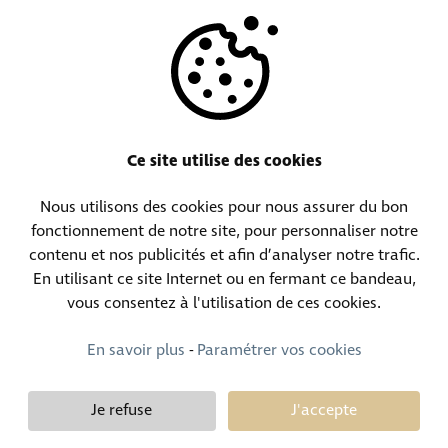
NOS AGENCES
AUTRES
RESSOURCES
Ce site utilise des cookies
Nous utilisons des cookies pour nous assurer du bon
Centrale téléphonique :
Contact objets trouvés :
fonctionnement de notre site, pour personnaliser notre
(+352) 30 01 46-1
(+352) 30 01 46 84
contenu et nos publicités et afin d’analyser notre trafic.
En utilisant ce site Internet ou en fermant ce bandeau,
vous consentez à l'utilisation de ces cookies.
Contact permanence :
(+352) 30 01 46 80 (24h/24 7j/7)
En savoir plus
-
Paramétrer vos cookies
Je refuse
J'accepte
Demy Schandeler © Copyright 2026, tous droits réservés
Design et développement :
Plugandcom