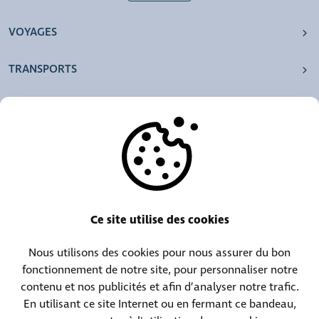
VOYAGES
TRANSPORTS
NOS AGENCES
AUTRES
RESSOURCES
Ce site utilise des cookies
Nous utilisons des cookies pour nous assurer du bon
Centrale téléphonique :
Contact objets trouvés :
fonctionnement de notre site, pour personnaliser notre
(+352) 30 01 46-1
(+352) 30 01 46 84
contenu et nos publicités et afin d’analyser notre trafic.
En utilisant ce site Internet ou en fermant ce bandeau,