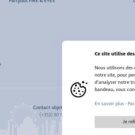
Partybus FIRE & EYES
Ce site utilise de
s
Nous utilisons des
notre site, pour pe
d’analyser notre tr
bandeau, vous conse
En savoir plus
-
Par
Contact objets trouvés :
(+352) 30 01 46 84
Je re