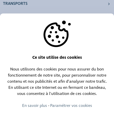
TRANSPORTS
NOS AGENCES
AUTRES
RESSOURCES
Ce site utilise des cookies
Nous utilisons des cookies pour nous assurer du bon
Centrale téléphonique :
Contact objets trouvés :
fonctionnement de notre site, pour personnaliser notre
(+352) 30 01 46-1
(+352) 30 01 46 84
contenu et nos publicités et afin d’analyser notre trafic.
En utilisant ce site Internet ou en fermant ce bandeau,
vous consentez à l'utilisation de ces cookies.
Contact permanence :
(+352) 30 01 46 80 (24h/24 7j/7)
En savoir plus
-
Paramétrer vos cookies